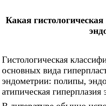
Какая гистологическая
энд
Гистологическая классиф
основных вида гиперплас
эндометрии: полипы, энд
атипическая гиперплазия 
В литературе обычно исп