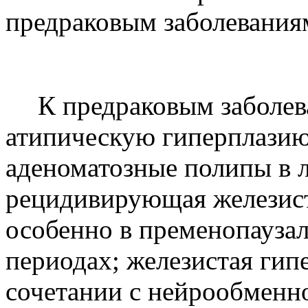
предраковым заболевания
К предраковым заболев
атипическую гиперплазию
аденоматозные полипы в 
рецидивирующая железист
особенно в пременопауза
периодах; железистая гип
сочетании с нейрообменн