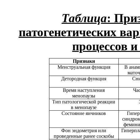
Таблица
: При
патогенетических ва
процессов и
Признаки
Менструальная функция
В анам
маточ
Детородная функция
Сни
Время наступления
Час
менопаузы
Тип патологической реакции
в менопаузе
Состояние яичников
Гипер
синдром
фемини
Фон эндометрия или
Гиперпл
проведенные ранее соскобы