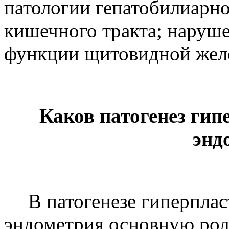
патологии гепатобилиарн
кишечного тракта; наруш
функции щитовидной жел
Каков патогенез гип
энд
В патогенезе гиперпла
эндометрия основную роль