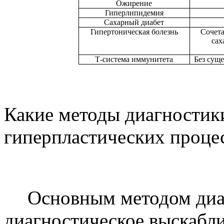
Ожирение
Гиперлипидемия
Сахарный диабет
Гипертоническая болезнь
Сочета
сах
Т-система иммунитета
Без сущ
Какие методы диагностик
гиперпластических проце
Основным методом диаг
диагностическое выскабли