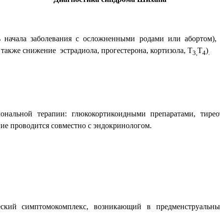
ь начала заболевания с осложненными родами или абортом),
а также снижение
эстрадиола, прогестерона, кортизола, Т
Т
)
3,
4
.
мональной терапии: глюкокортикоидными препаратами, тир
ие проводится совместно с эндокринологом.
ский симптомокомплекс, возникающий в предменструальны