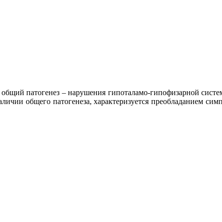
общий патогенез – нарушения гипоталамо-гипофизарной систе
аличии общего патогенеза, характеризуется преобладанием си