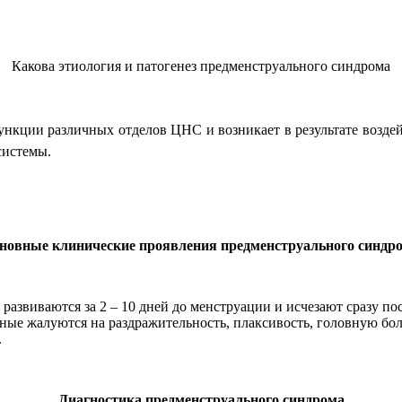
Какова этиология и патогенез предменструального синдрома
ункции различных отделов ЦНС и возникает в результате возд
системы.
новные клинические проявления предменструального синдр
азвиваются за 2 – 10 дней до менструации и исчезают сразу по
е жалуются на раздражительность, плаксивость, головную боль
.
Диагностика предменструального синдрома