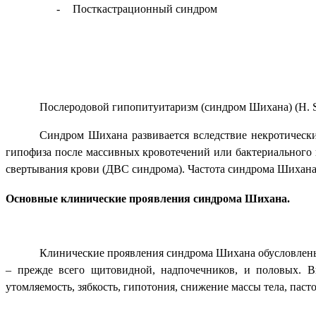
-
Посткастрационный синдром
Послеродовой гипопитуитаризм (синдром Шихана) (
H
.
Синдром Шихана развивается вследствие некротически
гипофиза после массивных кровотечений или бактериального 
свертывания крови (ДВС синдрома). Частота синдрома Шихана
Основные клинические проявления синдрома Шихана.
Клинические проявления синдрома Шихана обусловлены 
– прежде всего щитовидной, надпочечников, и половых. В
утомляемость, зябкость, гипотония, снижение массы тела, паст