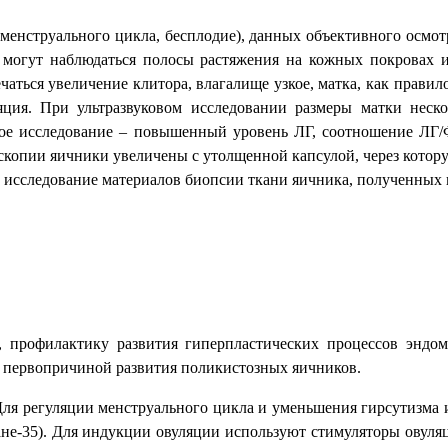
менструального цикла, бесплодие), данных объективного осмот
да могут наблюдаться полосы растяжения на кожных покрова
аться увеличение клитора, влагалище узкое, матка, как правил
яция. При ультразвуковом исследовании размеры матки нес
ное исследование – повышенный уровень ЛГ, соотношение ЛГ/
скопии яичники увеличены с утолщенной капсулой, через котор
 исследование материалов биопсии ткани яичника, полученных 
, профилактику развития гиперпластических процессов эндо
я первопричиной развития поликистозных яичников.
Для регуляции менструального цикла и уменьшения гирсутизма
не-35). Для индукции овуляции используют стимуляторы овуляци