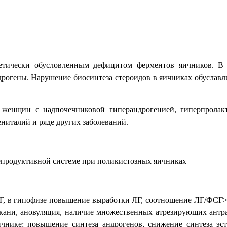
тически обусловленным дефицитом ферментов яичников. В ре
ндрогены. Нарушение биосинтеза стероидов в яичниках обуславл
 женщин с надпочечниковой гиперандрогенией, гиперпролак
италий и ряде других заболеваний.
продуктивной системе при поликистозных яичниках
Г, в гипофизе повышение выработки ЛГ, соотношение ЛГ/ФСГ>2
ткани, ановуляция, наличие множественных атрезирующих ант
чнике: повышение синтеза андрогенов, снижение синтеза эст