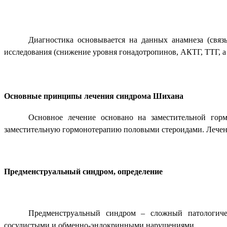
Диагностика основывается на данных анамнеза (связ
исследования (снижение уровня гонадотропинов, АКТГ, ТТГ, 
Основные принципы лечения синдрома Шихана
Основное лечение основано на заместительной гор
заместительную гормонотерапию половыми стероидами. Лечен
Предменструальный синдром, определение
Предменструальный синдром – сложный патологиче
сосудистыми и обменно-эндокринными нарушениями.