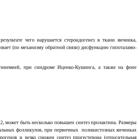
зультате чего нарушается стероидогенез в ткани яичника,
ивает (по механизму обратной связи) дисфункцию гипоталамо-
тинемией, при синдроме Иценко-Кушинга, а также на фоне
, может быть несколько повышен синтез пролактина. Размеры
ральных фолликулов, при первичных
поликистозных яичниках
рогенов и резко снижен синтез прогестерона (относительная