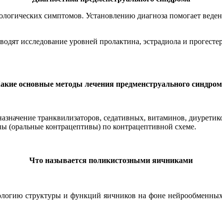
ологических симптомов. Установлению диагноза помогает веден
дят исследование уровней пролактина, эстрадиола и прогестер
акие основные методы лечения предменструального синдром
назначение транквилизаторов, седативных, витаминов, диуретико
ны (оральные контрацептивы) по контрацептивной схеме.
Что называется поликистозными яичниками
логию структуры и функций яичников на фоне нейрообменных 