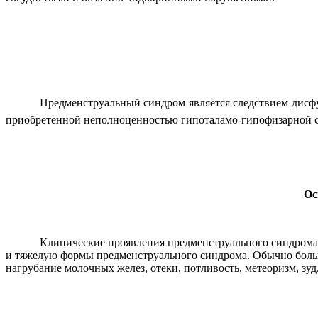
Предменструальный синдром является следствием дисф
приобретенной неполноценностью гипоталамо-гипофизарной 
Ос
Клинические проявления предменструального синдрома р
и тяжелую формы предменструального синдрома. Обычно больны
нагрубание молочных желез, отеки, потливость, метеоризм, зуд