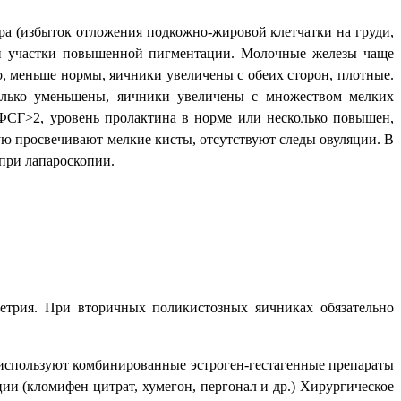
ра (избыток отложения подкожно-жировой клетчатки на груди,
х и участки повышенной пигментации. Молочные железы чаще
о, меньше нормы, яичники увеличены с обеих сторон, плотные.
колько уменьшены, яичники увеличены с множеством мелких
ФСГ>2, уровень пролактина в норме или несколько повышен,
ую просвечивают мелкие кисты, отсутствуют следы овуляции. В
при лапароскопии.
метрия. При вторичных поликистозных яичниках обязательно
 используют комбинированные эстроген-гестагенные препараты
и (кломифен цитрат, хумегон, пергонал и др.) Хирургическое