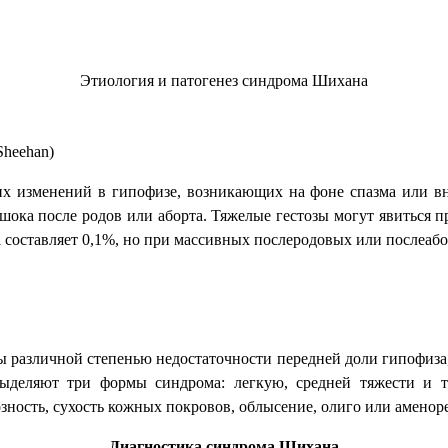
Этиология и патогенез синдрома Шихана
Sheehan
)
х изменений в гипофизе, возникающих на фоне спазма или вн
шока после родов или аборта. Тяжелые гестозы могут явиться 
 составляет 0,1%, но при массивных послеродовых или послеаб
различной степенью недостаточности передней доли гипофиза,
ыделяют три формы синдрома: легкую, средней тяжести и 
озность, сухость кожных покровов, облысение, олиго или аменоре
Диагностика синдрома Шихана