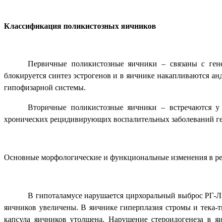
Классификация поликистозных яичников
Первичные поликистозные яичники – связаны с гене
блокируется синтез эстрогенов и в яичнике накапливаются а
гипофизарной системы.
Вторичные поликистозные яичники – встречаются у
хронических рецидивирующих воспалительных заболеваний ген
Основные морфологические и функциональные изменения в ре
В гипоталамусе нарушается цирхоральный выброс РГ-Л
яичников увеличены. В яичнике гиперплазия стромы и тека-
капсула яичников утолщена. Нарушение стероидогенеза в яи