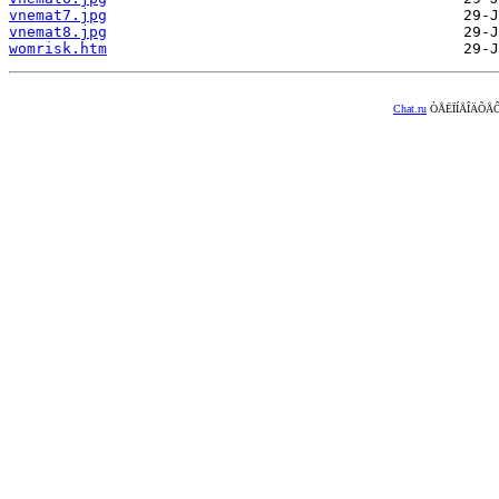
vnemat7.jpg
vnemat8.jpg
womrisk.htm
Chat.ru
ÒÅËÏÍÅÎÄÕÅÔ