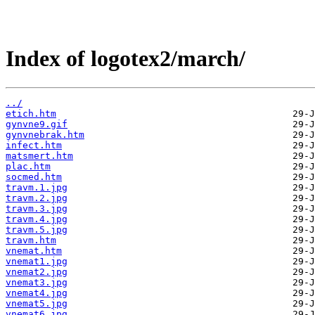
Index of logotex2/march/
../
etich.htm
gynvne9.gif
gynvnebrak.htm
infect.htm
matsmert.htm
plac.htm
socmed.htm
travm.1.jpg
travm.2.jpg
travm.3.jpg
travm.4.jpg
travm.5.jpg
travm.htm
vnemat.htm
vnemat1.jpg
vnemat2.jpg
vnemat3.jpg
vnemat4.jpg
vnemat5.jpg
vnemat6.jpg